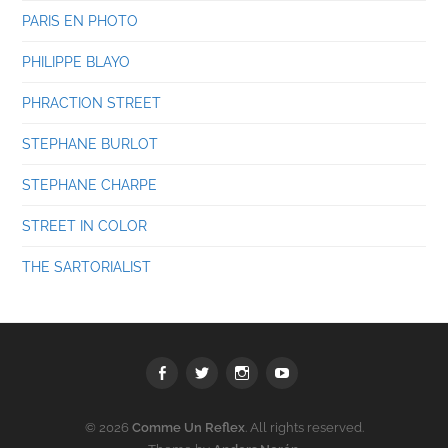
PARIS EN PHOTO
PHILIPPE BLAYO
PHRACTION STREET
STEPHANE BURLOT
STEPHANE CHARPE
STREET IN COLOR
THE SARTORIALIST
Facebook
Twitter
Instagram
youtube
© 2026
Comme Un Reflex
. All rights reserved.