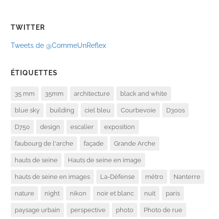
TWITTER
Tweets de @CommeUnReflex
ÉTIQUETTES
35 mm
35mm
architecture
black and white
blue sky
building
ciel bleu
Courbevoie
D300s
D750
design
escalier
exposition
faubourg de l'arche
façade
Grande Arche
hauts de seine
Hauts de seine en image
hauts de seine en images
La-Défense
métro
Nanterre
nature
night
nikon
noir et blanc
nuit
paris
paysage urbain
perspective
photo
Photo de rue