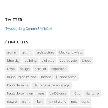
TWITTER
Tweets de @CommeUnReflex
ÉTIQUETTES
35 mm
35mm
architecture
black and white
blue sky
building
ciel bleu
Courbevoie
D300s
D750
design
escalier
exposition
faubourg de l'arche
façade
Grande Arche
hauts de seine
Hauts de seine en image
hauts de seine en images
La-Défense
métro
Nanterre
nature
night
nikon
noir et blanc
nuit
paris