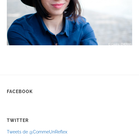
FACEBOOK
TWITTER
Tweets de @CommeUnReflex