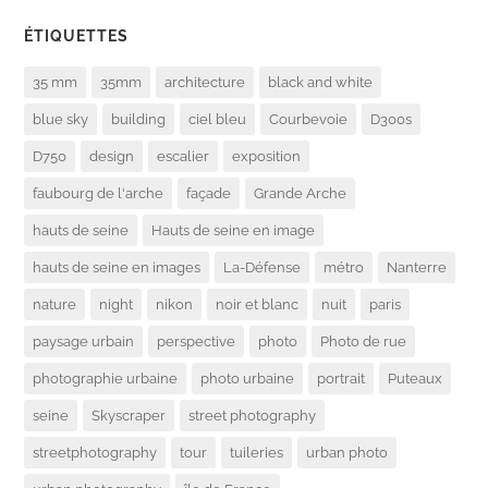
ÉTIQUETTES
35 mm
35mm
architecture
black and white
blue sky
building
ciel bleu
Courbevoie
D300s
D750
design
escalier
exposition
faubourg de l'arche
façade
Grande Arche
hauts de seine
Hauts de seine en image
hauts de seine en images
La-Défense
métro
Nanterre
nature
night
nikon
noir et blanc
nuit
paris
paysage urbain
perspective
photo
Photo de rue
photographie urbaine
photo urbaine
portrait
Puteaux
seine
Skyscraper
street photography
streetphotography
tour
tuileries
urban photo