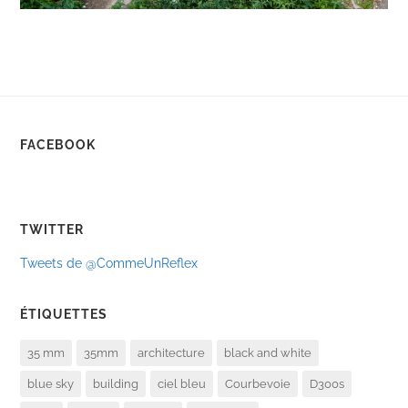
FACEBOOK
TWITTER
Tweets de @CommeUnReflex
ÉTIQUETTES
35 mm
35mm
architecture
black and white
blue sky
building
ciel bleu
Courbevoie
D300s