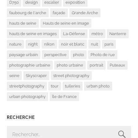
D750
design
escalier
exposition
faubourg de l'arche
façade
Grande Arche
hauts de seine
Hauts de seine en image
hauts de seine en images
La-Défense
métro
Nanterre
nature
night
nikon
noir et blanc
nuit
paris
paysage urbain
perspective
photo
Photo de rue
photographie urbaine
photo urbaine
portrait
Puteaux
seine
Skyscraper
street photography
streetphotography
tour
tuileries
urban photo
urban photography
île de France
RECHERCHE
RECHERCHER :