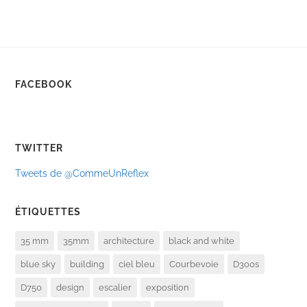
FACEBOOK
TWITTER
Tweets de @CommeUnReflex
ÉTIQUETTES
35 mm
35mm
architecture
black and white
blue sky
building
ciel bleu
Courbevoie
D300s
D750
design
escalier
exposition