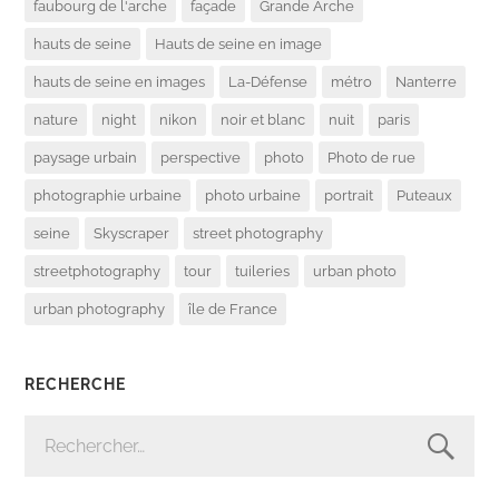
faubourg de l'arche
façade
Grande Arche
hauts de seine
Hauts de seine en image
hauts de seine en images
La-Défense
métro
Nanterre
nature
night
nikon
noir et blanc
nuit
paris
paysage urbain
perspective
photo
Photo de rue
photographie urbaine
photo urbaine
portrait
Puteaux
seine
Skyscraper
street photography
streetphotography
tour
tuileries
urban photo
urban photography
île de France
RECHERCHE
RECHERCHER :