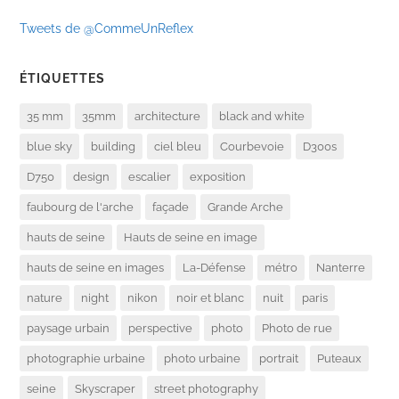
Tweets de @CommeUnReflex
ÉTIQUETTES
35 mm
35mm
architecture
black and white
blue sky
building
ciel bleu
Courbevoie
D300s
D750
design
escalier
exposition
faubourg de l'arche
façade
Grande Arche
hauts de seine
Hauts de seine en image
hauts de seine en images
La-Défense
métro
Nanterre
nature
night
nikon
noir et blanc
nuit
paris
paysage urbain
perspective
photo
Photo de rue
photographie urbaine
photo urbaine
portrait
Puteaux
seine
Skyscraper
street photography