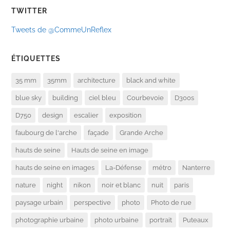
TWITTER
Tweets de @CommeUnReflex
ÉTIQUETTES
35 mm
35mm
architecture
black and white
blue sky
building
ciel bleu
Courbevoie
D300s
D750
design
escalier
exposition
faubourg de l'arche
façade
Grande Arche
hauts de seine
Hauts de seine en image
hauts de seine en images
La-Défense
métro
Nanterre
nature
night
nikon
noir et blanc
nuit
paris
paysage urbain
perspective
photo
Photo de rue
photographie urbaine
photo urbaine
portrait
Puteaux