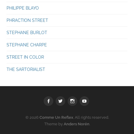
PHILIPPE BLAYO
PHRACTION STREET
STEPHANE BURLOT
STEPHANE CHARPE
STREET IN COLOR
THE SARTORIALIST
Facebook
Twitter
Instagram
youtube
© 2026
Comme Un Reflex
. All rights reserved.
Theme by
Anders Norén
.