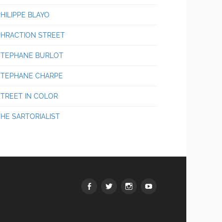
HILIPPE BLAYO
PHRACTION STREET
STEPHANE BURLOT
STEPHANE CHARPE
STREET IN COLOR
THE SARTORIALIST
Facebook
Twitter
Instagram
youtube