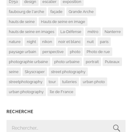
D750
design
escalier
exposition
faubourg de l'arche
façade
Grande Arche
hauts de seine
Hauts de seine en image
hauts de seine en images
La-Défense
métro
Nanterre
nature
night
nikon
noir et blanc
nuit
paris
paysage urbain
perspective
photo
Photo de rue
photographie urbaine
photo urbaine
portrait
Puteaux
seine
Skyscraper
street photography
streetphotography
tour
tuileries
urban photo
urban photography
île de France
RECHERCHE
RECHERCHER :