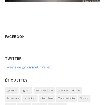
FACEBOOK
TWITTER
Tweets de @CommeUnReflex
ÉTIQUETTES
35 mm
35mm
architecture
black and white
blue sky
building
ciel bleu
Courbevoie
D300s