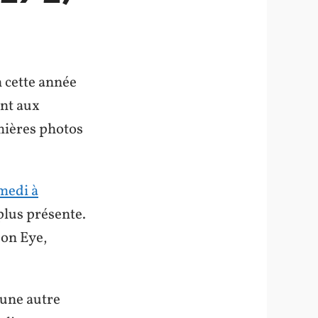
n cette année
ent aux
mières photos
medi à
plus présente.
don Eye,
 une autre