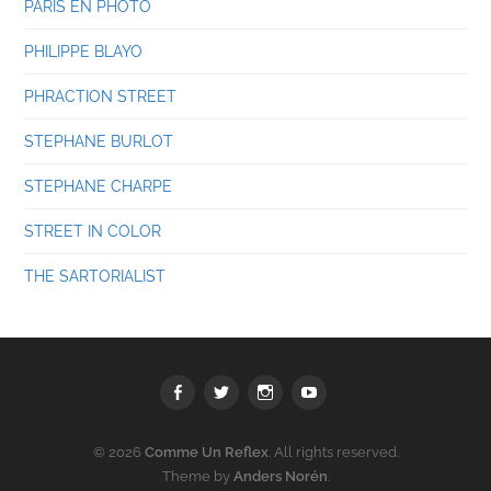
PARIS EN PHOTO
PHILIPPE BLAYO
PHRACTION STREET
STEPHANE BURLOT
STEPHANE CHARPE
STREET IN COLOR
THE SARTORIALIST
Facebook
Twitter
Instagram
youtube
© 2026
Comme Un Reflex
. All rights reserved.
Theme by
Anders Norén
.