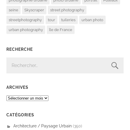
photographie urbaine
photo urbaine
portrait
Puteaux
seine
Skyscraper
street photography
streetphotography
tour
tuileries
urban photo
urban photography
île de France
RECHERCHE
RECHERCHER :
ARCHIVES
ARCHIVES
CATÉGORIES
Architecture / Paysage Urbain
(350)