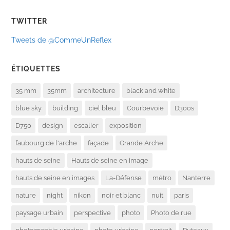
TWITTER
Tweets de @CommeUnReflex
ÉTIQUETTES
35 mm
35mm
architecture
black and white
blue sky
building
ciel bleu
Courbevoie
D300s
D750
design
escalier
exposition
faubourg de l'arche
façade
Grande Arche
hauts de seine
Hauts de seine en image
hauts de seine en images
La-Défense
métro
Nanterre
nature
night
nikon
noir et blanc
nuit
paris
paysage urbain
perspective
photo
Photo de rue