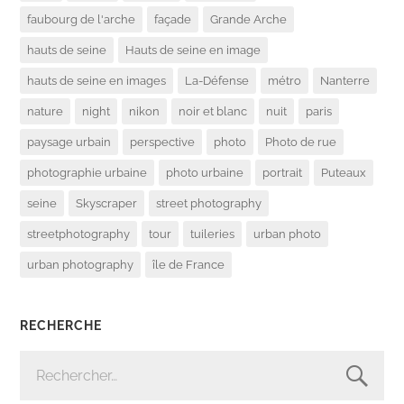
faubourg de l'arche
façade
Grande Arche
hauts de seine
Hauts de seine en image
hauts de seine en images
La-Défense
métro
Nanterre
nature
night
nikon
noir et blanc
nuit
paris
paysage urbain
perspective
photo
Photo de rue
photographie urbaine
photo urbaine
portrait
Puteaux
seine
Skyscraper
street photography
streetphotography
tour
tuileries
urban photo
urban photography
île de France
RECHERCHE
RECHERCHER :