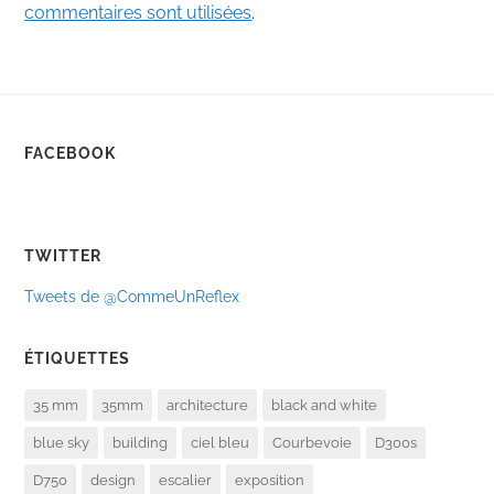
commentaires sont utilisées
.
FACEBOOK
TWITTER
Tweets de @CommeUnReflex
ÉTIQUETTES
35 mm
35mm
architecture
black and white
blue sky
building
ciel bleu
Courbevoie
D300s
D750
design
escalier
exposition