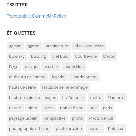
TWITTER
Tweets de @CommeUnReflex
ÉTIQUETTES
35 mm
35mm
architecture
black and white
blue sky
building
ciel bleu
Courbevoie
D300s
D750
design
escalier
exposition
faubourg de l'arche
façade
Grande Arche
hauts de seine
Hauts de seine en image
hauts de seine en images
La-Défense
métro
Nanterre
nature
night
nikon
noir et blanc
nuit
paris
paysage urbain
perspective
photo
Photo de rue
photographie urbaine
photo urbaine
portrait
Puteaux