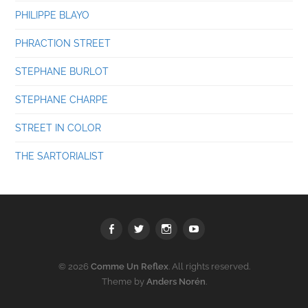
PHILIPPE BLAYO
PHRACTION STREET
STEPHANE BURLOT
STEPHANE CHARPE
STREET IN COLOR
THE SARTORIALIST
Facebook
Twitter
Instagram
youtube
© 2026
Comme Un Reflex
. All rights reserved.
Theme by
Anders Norén
.