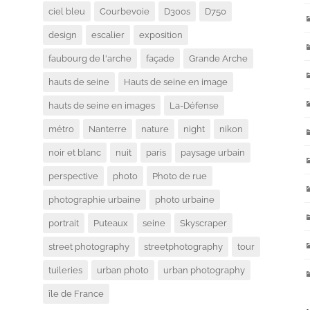
ciel bleu
Courbevoie
D300s
D750
design
escalier
exposition
faubourg de l'arche
façade
Grande Arche
hauts de seine
Hauts de seine en image
hauts de seine en images
La-Défense
métro
Nanterre
nature
night
nikon
noir et blanc
nuit
paris
paysage urbain
perspective
photo
Photo de rue
photographie urbaine
photo urbaine
portrait
Puteaux
seine
Skyscraper
street photography
streetphotography
tour
tuileries
urban photo
urban photography
île de France