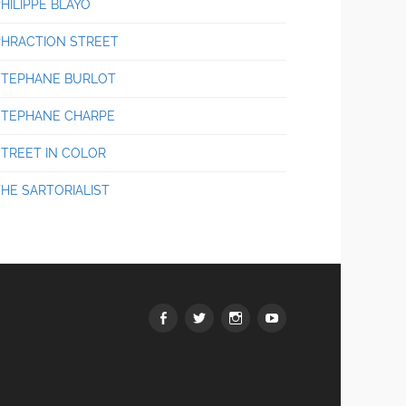
HILIPPE BLAYO
PHRACTION STREET
STEPHANE BURLOT
STEPHANE CHARPE
STREET IN COLOR
THE SARTORIALIST
Facebook
Twitter
Instagram
youtube