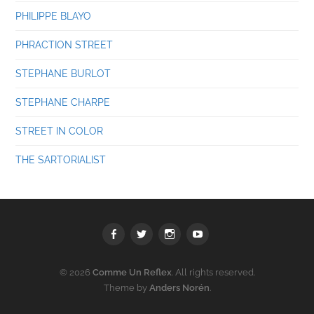
PHILIPPE BLAYO
PHRACTION STREET
STEPHANE BURLOT
STEPHANE CHARPE
STREET IN COLOR
THE SARTORIALIST
Facebook
Twitter
Instagram
youtube
© 2026
Comme Un Reflex
. All rights reserved.
Theme by
Anders Norén
.