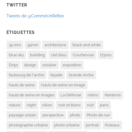
TWITTER
Tweets de @CommeUnReflex
ÉTIQUETTES
35 mm
35mm
architecture
black and white
blue sky
building
ciel bleu
Courbevoie
D300s
D750
design
escalier
exposition
faubourg de l'arche
façade
Grande Arche
hauts de seine
Hauts de seine en image
hauts de seine en images
La-Défense
métro
Nanterre
nature
night
nikon
noir et blanc
nuit
paris
paysage urbain
perspective
photo
Photo de rue
photographie urbaine
photo urbaine
portrait
Puteaux