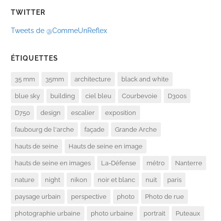
TWITTER
Tweets de @CommeUnReflex
ÉTIQUETTES
35 mm
35mm
architecture
black and white
blue sky
building
ciel bleu
Courbevoie
D300s
D750
design
escalier
exposition
faubourg de l'arche
façade
Grande Arche
hauts de seine
Hauts de seine en image
hauts de seine en images
La-Défense
métro
Nanterre
nature
night
nikon
noir et blanc
nuit
paris
paysage urbain
perspective
photo
Photo de rue
photographie urbaine
photo urbaine
portrait
Puteaux