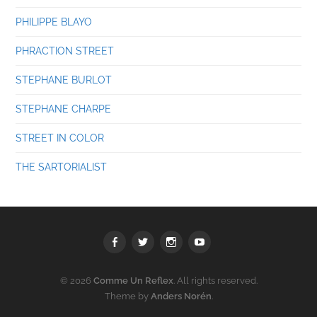
PHILIPPE BLAYO
PHRACTION STREET
STEPHANE BURLOT
STEPHANE CHARPE
STREET IN COLOR
THE SARTORIALIST
Facebook
Twitter
Instagram
youtube
© 2026
Comme Un Reflex
. All rights reserved.
Theme by
Anders Norén
.