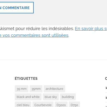
 Akismet pour réduire les indésirables.
En savoir plus
 vos commentaires sont utilisées
.
ÉTIQUETTES
35 mm
35mm
architecture
black and white
blue sky
building
ciel bleu
Courbevoie
D300s
D750