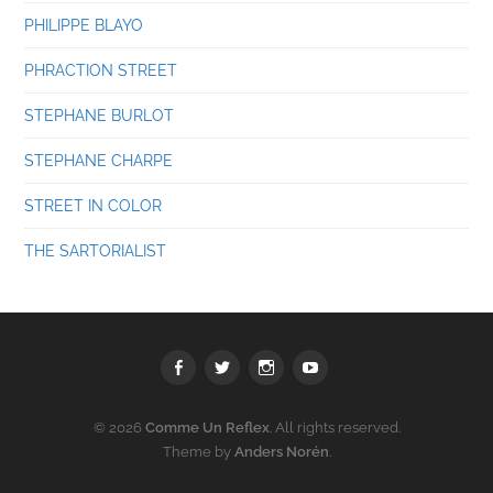
PHILIPPE BLAYO
PHRACTION STREET
STEPHANE BURLOT
STEPHANE CHARPE
STREET IN COLOR
THE SARTORIALIST
Facebook
Twitter
Instagram
youtube
© 2026
Comme Un Reflex
. All rights reserved.
Theme by
Anders Norén
.