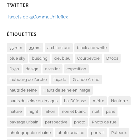
TWITTER
Tweets de @CommeUnReflex
ÉTIQUETTES
35 mm
35mm
architecture
black and white
blue sky
building
ciel bleu
Courbevoie
D300s
D750
design
escalier
exposition
faubourg de l'arche
façade
Grande Arche
hauts de seine
Hauts de seine en image
hauts de seine en images
La-Défense
métro
Nanterre
nature
night
nikon
noir et blanc
nuit
paris
paysage urbain
perspective
photo
Photo de rue
photographie urbaine
photo urbaine
portrait
Puteaux