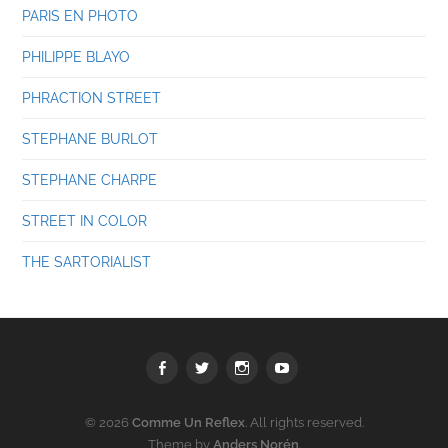
PARIS EN PHOTO
PHILIPPE BLAYO
PHRACTION STREET
STEPHANE BURLOT
STEPHANE CHARPE
STREET IN COLOR
THE SARTORIALIST
Facebook
Twitter
Instagram
youtube
© 2026
Comme Un Reflex
. All rights reserved.
Theme by
Anders Norén
.