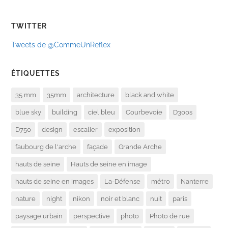
TWITTER
Tweets de @CommeUnReflex
ÉTIQUETTES
35 mm
35mm
architecture
black and white
blue sky
building
ciel bleu
Courbevoie
D300s
D750
design
escalier
exposition
faubourg de l'arche
façade
Grande Arche
hauts de seine
Hauts de seine en image
hauts de seine en images
La-Défense
métro
Nanterre
nature
night
nikon
noir et blanc
nuit
paris
paysage urbain
perspective
photo
Photo de rue