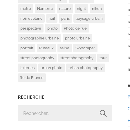
métro
Nanterre
nature
night
nikon
noir et blanc
nuit
paris
paysage urbain
perspective
photo
Photo de rue
photographie urbaine
photo urbaine
portrait
Puteaux
seine
Skyscraper
street photography
streetphotography
tour
tuileries
urban photo
urban photography
île de France
RECHERCHE
RECHERCHER :