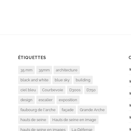
ÉTIQUETTES
35 mm
35mm
architecture
black and white
blue sky
building
ciel bleu
Courbevoie
D300s
D750
design
escalier
exposition
faubourg de l'arche
façade
Grande Arche
hauts de seine
Hauts de seine en image
hauts de seine en images
La-Défense