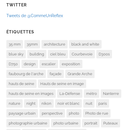
TWITTER
Tweets de @CommeUnReflex
ÉTIQUETTES
35 mm
35mm
architecture
black and white
blue sky
building
ciel bleu
Courbevoie
D300s
D750
design
escalier
exposition
faubourg de l'arche
façade
Grande Arche
hauts de seine
Hauts de seine en image
hauts de seine en images
La-Défense
métro
Nanterre
nature
night
nikon
noir et blanc
nuit
paris
paysage urbain
perspective
photo
Photo de rue
photographie urbaine
photo urbaine
portrait
Puteaux