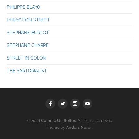
PHILIPPE BLAYO
PHRACTION STREET
STEPHANE BURLOT
STEPHANE CHARPE
STREET IN COLOR
THE SARTORIALIST
Facebook
Twitter
Instagram
youtube
© 2026
Comme Un Reflex
. All rights reserved.
Theme by
Anders Norén
.