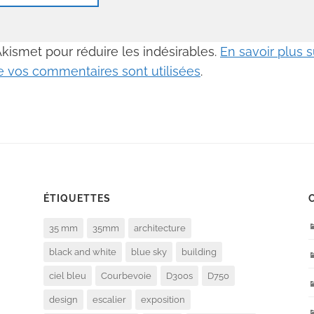
 Akismet pour réduire les indésirables.
En savoir plus
 vos commentaires sont utilisées
.
ÉTIQUETTES
35 mm
35mm
architecture
black and white
blue sky
building
ciel bleu
Courbevoie
D300s
D750
design
escalier
exposition