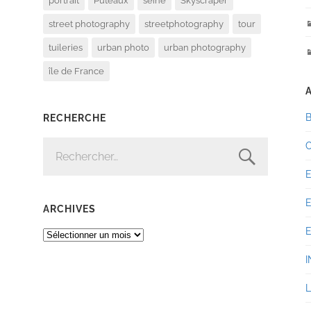
portrait
Puteaux
seine
Skyscraper
street photography
streetphotography
tour
tuileries
urban photo
urban photography
île de France
RECHERCHE
RECHERCHER :
ARCHIVES
ARCHIVES
I