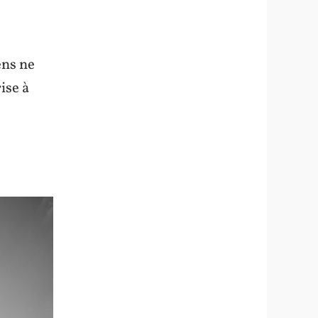
ens ne
ise à