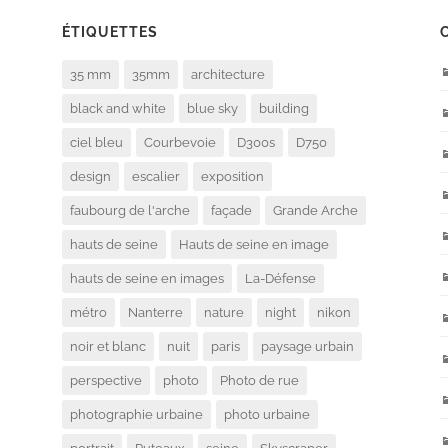
ÉTIQUETTES
35 mm
35mm
architecture
black and white
blue sky
building
ciel bleu
Courbevoie
D300s
D750
design
escalier
exposition
faubourg de l'arche
façade
Grande Arche
hauts de seine
Hauts de seine en image
hauts de seine en images
La-Défense
métro
Nanterre
nature
night
nikon
noir et blanc
nuit
paris
paysage urbain
perspective
photo
Photo de rue
photographie urbaine
photo urbaine