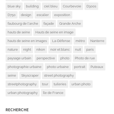
blue sky
building
ciel bleu
Courbevoie
D300s
D750
design
escalier
exposition
faubourg de l'arche
façade
Grande Arche
hauts de seine
Hauts de seine en image
hauts de seine en images
La-Défense
métro
Nanterre
nature
night
nikon
noir et blanc
nuit
paris
paysage urbain
perspective
photo
Photo de rue
photographie urbaine
photo urbaine
portrait
Puteaux
seine
Skyscraper
street photography
streetphotography
tour
tuileries
urban photo
urban photography
île de France
RECHERCHE