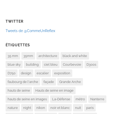
TWITTER
Tweets de @CommeUnReflex
ÉTIQUETTES
35 mm
35mm
architecture
black and white
blue sky
building
ciel bleu
Courbevoie
D300s
D750
design
escalier
exposition
faubourg de l'arche
façade
Grande Arche
hauts de seine
Hauts de seine en image
hauts de seine en images
La-Défense
métro
Nanterre
nature
night
nikon
noir et blanc
nuit
paris