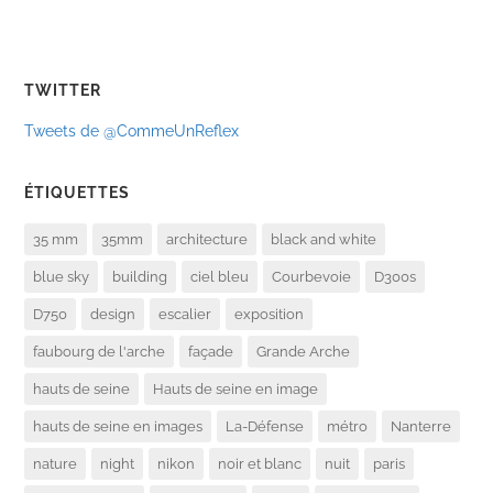
TWITTER
Tweets de @CommeUnReflex
ÉTIQUETTES
35 mm
35mm
architecture
black and white
blue sky
building
ciel bleu
Courbevoie
D300s
D750
design
escalier
exposition
faubourg de l'arche
façade
Grande Arche
hauts de seine
Hauts de seine en image
hauts de seine en images
La-Défense
métro
Nanterre
nature
night
nikon
noir et blanc
nuit
paris