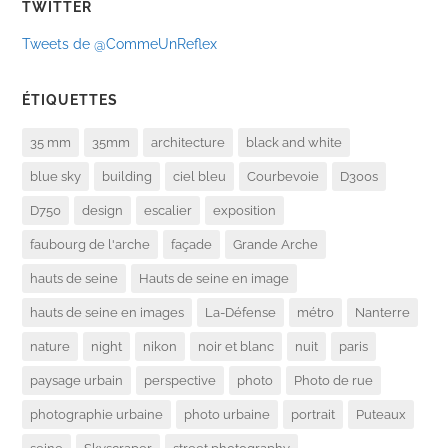
TWITTER
Tweets de @CommeUnReflex
ÉTIQUETTES
35 mm
35mm
architecture
black and white
blue sky
building
ciel bleu
Courbevoie
D300s
D750
design
escalier
exposition
faubourg de l'arche
façade
Grande Arche
hauts de seine
Hauts de seine en image
hauts de seine en images
La-Défense
métro
Nanterre
nature
night
nikon
noir et blanc
nuit
paris
paysage urbain
perspective
photo
Photo de rue
photographie urbaine
photo urbaine
portrait
Puteaux