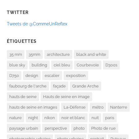
TWITTER
Tweets de @CommeUnReflex
ÉTIQUETTES
35 mm
35mm
architecture
black and white
blue sky
building
ciel bleu
Courbevoie
D300s
D750
design
escalier
exposition
faubourg de l'arche
façade
Grande Arche
hauts de seine
Hauts de seine en image
hauts de seine en images
La-Défense
métro
Nanterre
nature
night
nikon
noir et blanc
nuit
paris
paysage urbain
perspective
photo
Photo de rue
photographie urbaine
photo urbaine
portrait
Puteaux