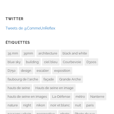
TWITTER
Tweets de @CommeUnReflex
ÉTIQUETTES
35 mm
35mm
architecture
black and white
blue sky
building
ciel bleu
Courbevoie
D300s
D750
design
escalier
exposition
faubourg de l'arche
façade
Grande Arche
hauts de seine
Hauts de seine en image
hauts de seine en images
La-Défense
métro
Nanterre
nature
night
nikon
noir et blanc
nuit
paris
paysage urbain
perspective
photo
Photo de rue