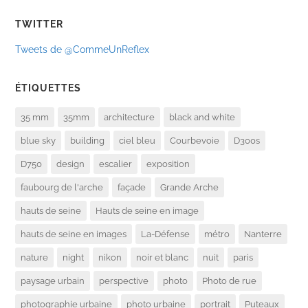
TWITTER
Tweets de @CommeUnReflex
ÉTIQUETTES
35 mm
35mm
architecture
black and white
blue sky
building
ciel bleu
Courbevoie
D300s
D750
design
escalier
exposition
faubourg de l'arche
façade
Grande Arche
hauts de seine
Hauts de seine en image
hauts de seine en images
La-Défense
métro
Nanterre
nature
night
nikon
noir et blanc
nuit
paris
paysage urbain
perspective
photo
Photo de rue
photographie urbaine
photo urbaine
portrait
Puteaux