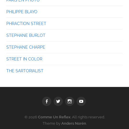
PHILIPPE BLAYO
PHRACTION STREET
STEPHANE BURLOT
STEPHANE CHARPE
STREET IN COLOR
THE SARTORIALIST
Facebook
Twitter
Instagram
youtube
© 2026
Comme Un Reflex
. All rights reserved.
Theme by
Anders Norén
.