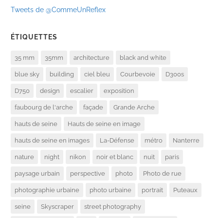
Tweets de @CommeUnReflex
ÉTIQUETTES
35 mm
35mm
architecture
black and white
blue sky
building
ciel bleu
Courbevoie
D300s
D750
design
escalier
exposition
faubourg de l'arche
façade
Grande Arche
hauts de seine
Hauts de seine en image
hauts de seine en images
La-Défense
métro
Nanterre
nature
night
nikon
noir et blanc
nuit
paris
paysage urbain
perspective
photo
Photo de rue
photographie urbaine
photo urbaine
portrait
Puteaux
seine
Skyscraper
street photography