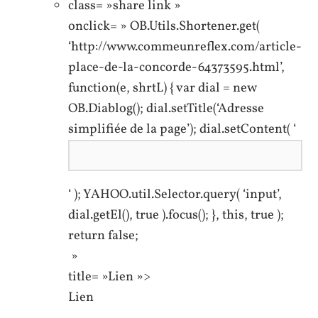
class= »share link »
onclick= » OB.Utils.Shortener.get(
‘http://www.commeunreflex.com/article-
place-de-la-concorde-64373595.html’,
function(e, shrtL) { var dial = new
OB.Diablog(); dial.setTitle(‘Adresse
simplifiée de la page’); dial.setContent( ‘
‘ ); YAHOO.util.Selector.query( ‘input’,
dial.getEl(), true ).focus(); }, this, true );
return false;
»
title= »Lien »>
Lien