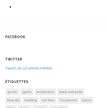
FACEBOOK
TWITTER
Tweets de @CommeUnReflex
ÉTIQUETTES
35 mm
35mm
architecture
black and white
blue sky
building
ciel bleu
Courbevoie
D300s