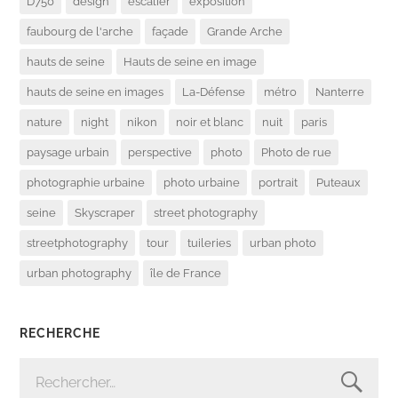
D750
design
escalier
exposition
faubourg de l'arche
façade
Grande Arche
hauts de seine
Hauts de seine en image
hauts de seine en images
La-Défense
métro
Nanterre
nature
night
nikon
noir et blanc
nuit
paris
paysage urbain
perspective
photo
Photo de rue
photographie urbaine
photo urbaine
portrait
Puteaux
seine
Skyscraper
street photography
streetphotography
tour
tuileries
urban photo
urban photography
île de France
RECHERCHE
RECHERCHER :