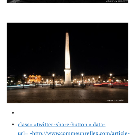
class= »twitter-share-button » data-
url= »http://www.commeunreflex.com/article-