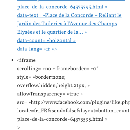
place-de-la-concorde-64373595.html »
data-text= »Place de la Concorde – Reliant le
Jardin des Tuileries à l’Avenue des Champs
Elysées et le quartier de la… »
data-count= »hoizontal »
data-lang= »fr »>
<iframe
scrolling= »no » frameborder= »0″
style= »border:none;
overflow:hidden;height:21px; »
allowTransparency= »true »
src= »http://www.facebook.com/plugins/like.ph
locale=fr_FR&send=false&layout=button_count
place-de-la-concorde-64373595.html »
>