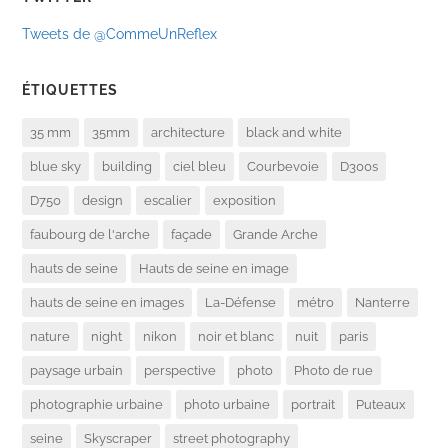
Tweets de @CommeUnReflex
ÉTIQUETTES
35 mm
35mm
architecture
black and white
blue sky
building
ciel bleu
Courbevoie
D300s
D750
design
escalier
exposition
faubourg de l'arche
façade
Grande Arche
hauts de seine
Hauts de seine en image
hauts de seine en images
La-Défense
métro
Nanterre
nature
night
nikon
noir et blanc
nuit
paris
paysage urbain
perspective
photo
Photo de rue
photographie urbaine
photo urbaine
portrait
Puteaux
seine
Skyscraper
street photography