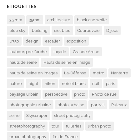
ÉTIQUETTES
35 mm
35mm
architecture
black and white
blue sky
building
ciel bleu
Courbevoie
D300s
D750
design
escalier
exposition
faubourg de l'arche
façade
Grande Arche
hauts de seine
Hauts de seine en image
hauts de seine en images
La-Défense
métro
Nanterre
nature
night
nikon
noir et blanc
nuit
paris
paysage urbain
perspective
photo
Photo de rue
photographie urbaine
photo urbaine
portrait
Puteaux
seine
Skyscraper
street photography
streetphotography
tour
tuileries
urban photo
urban photography
île de France