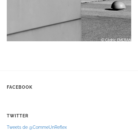
FACEBOOK
TWITTER
Tweets de @CommeUnReflex