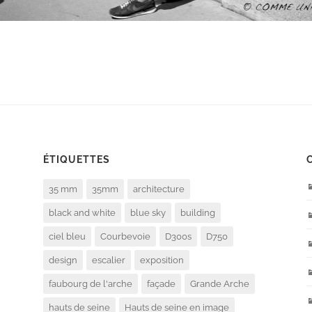
ÉTIQUETTES
35 mm
35mm
architecture
black and white
blue sky
building
ciel bleu
Courbevoie
D300s
D750
design
escalier
exposition
faubourg de l'arche
façade
Grande Arche
hauts de seine
Hauts de seine en image