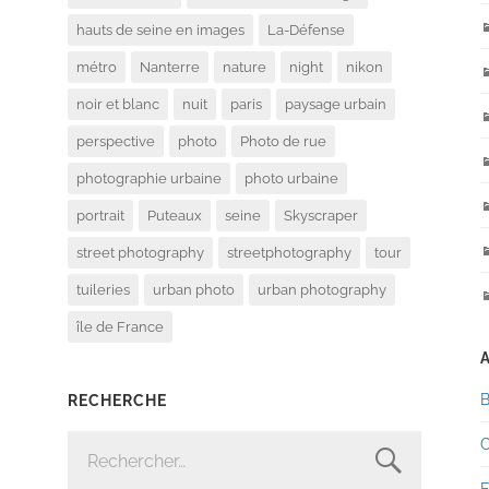
hauts de seine en images
La-Défense
métro
Nanterre
nature
night
nikon
noir et blanc
nuit
paris
paysage urbain
perspective
photo
Photo de rue
photographie urbaine
photo urbaine
portrait
Puteaux
seine
Skyscraper
street photography
streetphotography
tour
tuileries
urban photo
urban photography
île de France
RECHERCHE
RECHERCHER :