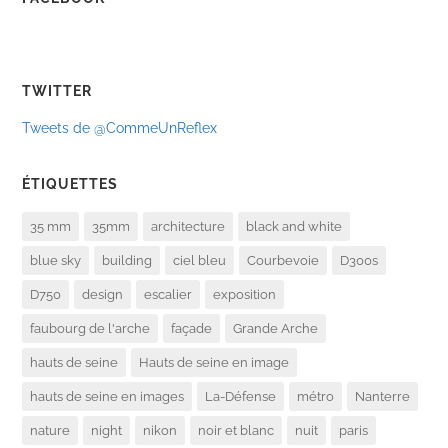
TWITTER
Tweets de @CommeUnReflex
ÉTIQUETTES
35 mm
35mm
architecture
black and white
blue sky
building
ciel bleu
Courbevoie
D300s
D750
design
escalier
exposition
faubourg de l'arche
façade
Grande Arche
hauts de seine
Hauts de seine en image
hauts de seine en images
La-Défense
métro
Nanterre
nature
night
nikon
noir et blanc
nuit
paris