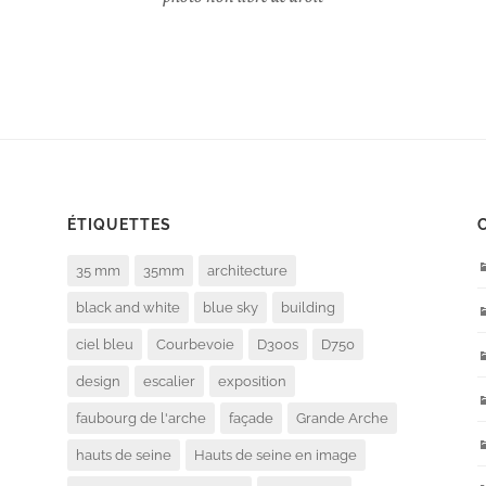
ÉTIQUETTES
35 mm
35mm
architecture
black and white
blue sky
building
ciel bleu
Courbevoie
D300s
D750
design
escalier
exposition
faubourg de l'arche
façade
Grande Arche
hauts de seine
Hauts de seine en image