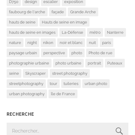
D750
design
escalier
exposition
faubourg de l'arche
façade
Grande Arche
hauts de seine
Hauts de seine en image
hauts de seine en images
La-Défense
métro
Nanterre
nature
night
nikon
noir et blanc
nuit
paris
paysage urbain
perspective
photo
Photo de rue
photographie urbaine
photo urbaine
portrait
Puteaux
seine
Skyscraper
street photography
streetphotography
tour
tuileries
urban photo
urban photography
île de France
RECHERCHE
RECHERCHER :