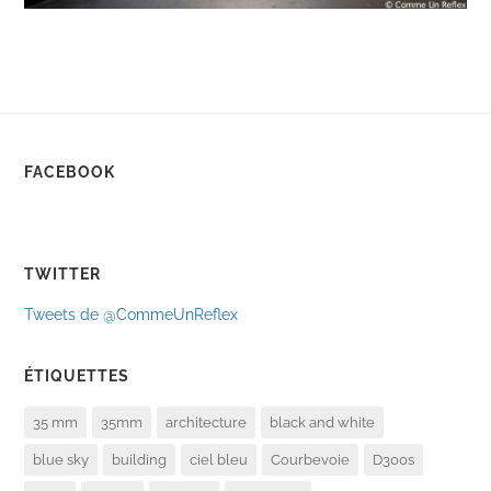
FACEBOOK
TWITTER
Tweets de @CommeUnReflex
ÉTIQUETTES
35 mm
35mm
architecture
black and white
blue sky
building
ciel bleu
Courbevoie
D300s