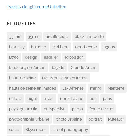
Tweets de @CommeUnReflex
ÉTIQUETTES
35 mm
35mm
architecture
black and white
blue sky
building
ciel bleu
Courbevoie
D300s
D750
design
escalier
exposition
faubourg de l'arche
façade
Grande Arche
hauts de seine
Hauts de seine en image
hauts de seine en images
La-Défense
métro
Nanterre
nature
night
nikon
noir et blanc
nuit
paris
paysage urbain
perspective
photo
Photo de rue
photographie urbaine
photo urbaine
portrait
Puteaux
seine
Skyscraper
street photography