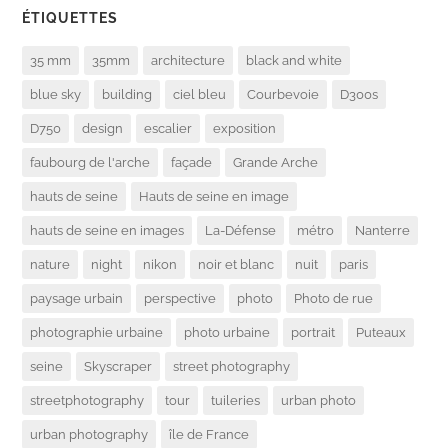
ÉTIQUETTES
35 mm
35mm
architecture
black and white
blue sky
building
ciel bleu
Courbevoie
D300s
D750
design
escalier
exposition
faubourg de l'arche
façade
Grande Arche
hauts de seine
Hauts de seine en image
hauts de seine en images
La-Défense
métro
Nanterre
nature
night
nikon
noir et blanc
nuit
paris
paysage urbain
perspective
photo
Photo de rue
photographie urbaine
photo urbaine
portrait
Puteaux
seine
Skyscraper
street photography
streetphotography
tour
tuileries
urban photo
urban photography
île de France