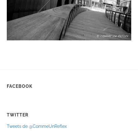
FACEBOOK
TWITTER
Tweets de @CommeUnReflex