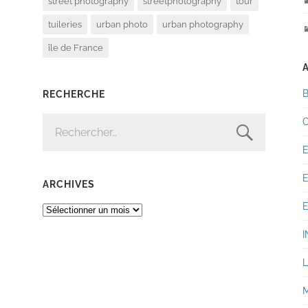
street photography
streetphotography
tour
tuileries
urban photo
urban photography
île de France
RECHERCHE
RECHERCHER :
ARCHIVES
ARCHIVES
I