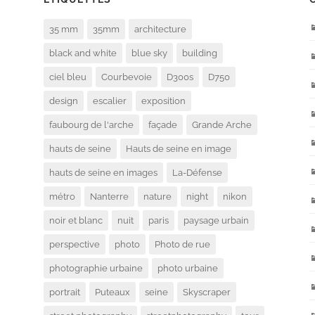
35 mm
35mm
architecture
black and white
blue sky
building
ciel bleu
Courbevoie
D300s
D750
design
escalier
exposition
faubourg de l'arche
façade
Grande Arche
hauts de seine
Hauts de seine en image
hauts de seine en images
La-Défense
métro
Nanterre
nature
night
nikon
noir et blanc
nuit
paris
paysage urbain
perspective
photo
Photo de rue
photographie urbaine
photo urbaine
portrait
Puteaux
seine
Skyscraper