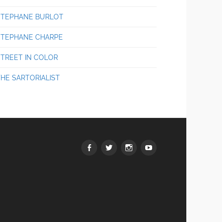
STEPHANE BURLOT
STEPHANE CHARPE
STREET IN COLOR
THE SARTORIALIST
Facebook
Twitter
Instagram
youtube