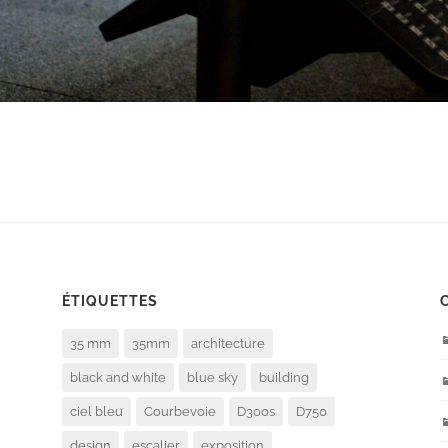
ÉTIQUETTES
35 mm
35mm
architecture
black and white
blue sky
building
ciel bleu
Courbevoie
D300s
D750
design
escalier
exposition