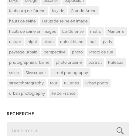
D750
design
escalier
exposition
faubourg de l'arche
façade
Grande Arche
hauts de seine
Hauts de seine en image
hauts de seine en images
La-Défense
métro
Nanterre
nature
night
nikon
noir et blanc
nuit
paris
paysage urbain
perspective
photo
Photo de rue
photographie urbaine
photo urbaine
portrait
Puteaux
seine
Skyscraper
street photography
streetphotography
tour
tuileries
urban photo
urban photography
île de France
RECHERCHE
RECHERCHER :