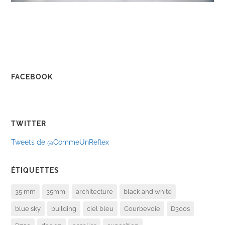
FACEBOOK
TWITTER
Tweets de @CommeUnReflex
ÉTIQUETTES
35 mm
35mm
architecture
black and white
blue sky
building
ciel bleu
Courbevoie
D300s