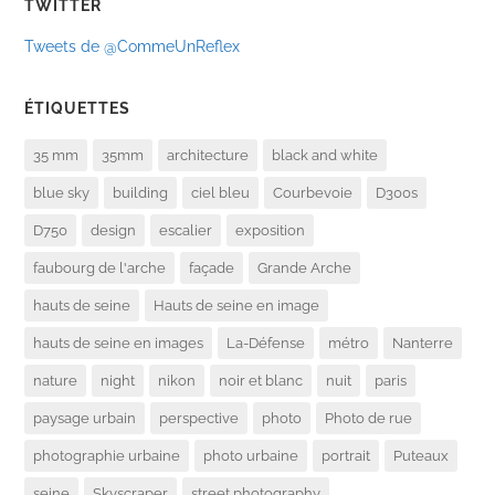
TWITTER
Tweets de @CommeUnReflex
ÉTIQUETTES
35 mm
35mm
architecture
black and white
blue sky
building
ciel bleu
Courbevoie
D300s
D750
design
escalier
exposition
faubourg de l'arche
façade
Grande Arche
hauts de seine
Hauts de seine en image
hauts de seine en images
La-Défense
métro
Nanterre
nature
night
nikon
noir et blanc
nuit
paris
paysage urbain
perspective
photo
Photo de rue
photographie urbaine
photo urbaine
portrait
Puteaux
seine
Skyscraper
street photography