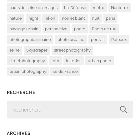
hauts de seine en images
La-Défense
métro
Nanterre
nature
night
nikon
noir et blanc
nuit
paris
paysage urbain
perspective
photo
Photo de rue
photographie urbaine
photo urbaine
portrait
Puteaux
seine
Skyscraper
street photography
streetphotography
tour
tuileries
urban photo
urban photography
île de France
RECHERCHE
RECHERCHER :
ARCHIVES