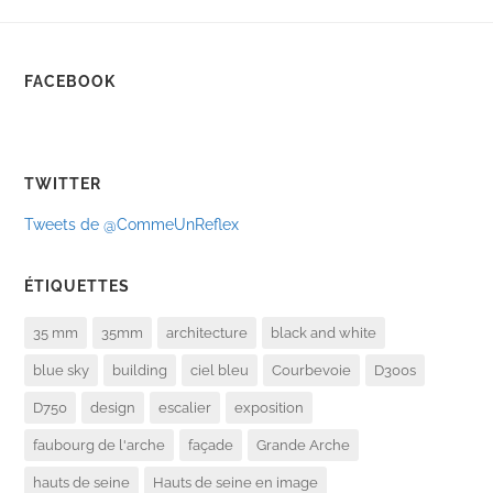
FACEBOOK
TWITTER
Tweets de @CommeUnReflex
ÉTIQUETTES
35 mm
35mm
architecture
black and white
blue sky
building
ciel bleu
Courbevoie
D300s
D750
design
escalier
exposition
faubourg de l'arche
façade
Grande Arche
hauts de seine
Hauts de seine en image