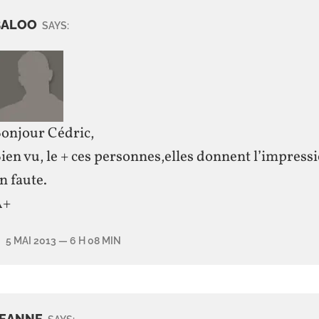
BALOO
SAYS:
onjour Cédric,
ien vu, le + ces personnes,elles donnent l’impressi
n faute.
A+
5 MAI 2013
— 6 H 08 MIN
JEANNE