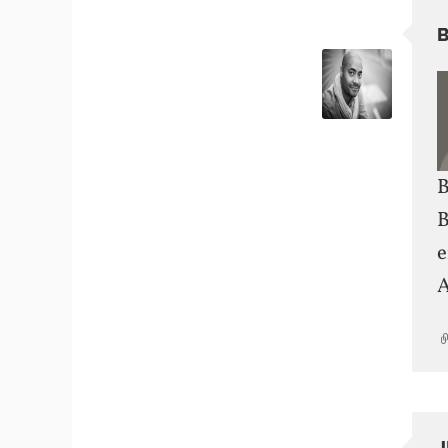
B
B
e