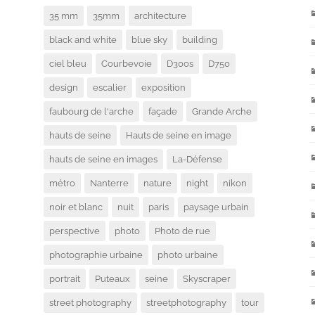
35 mm
35mm
architecture
black and white
blue sky
building
ciel bleu
Courbevoie
D300s
D750
design
escalier
exposition
faubourg de l'arche
façade
Grande Arche
hauts de seine
Hauts de seine en image
hauts de seine en images
La-Défense
métro
Nanterre
nature
night
nikon
noir et blanc
nuit
paris
paysage urbain
perspective
photo
Photo de rue
photographie urbaine
photo urbaine
portrait
Puteaux
seine
Skyscraper
street photography
streetphotography
tour