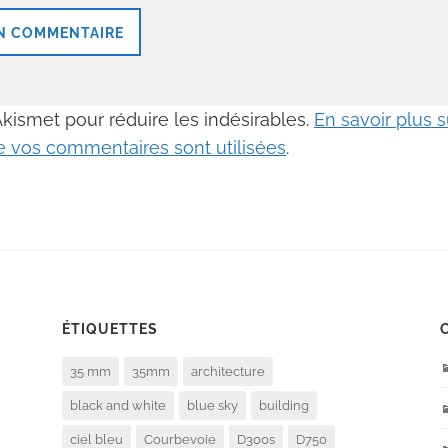
 Akismet pour réduire les indésirables.
En savoir plus
 vos commentaires sont utilisées
.
ÉTIQUETTES
35 mm
35mm
architecture
black and white
blue sky
building
ciel bleu
Courbevoie
D300s
D750