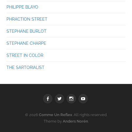
PHILIPPE BLAYO
PHRACTION STREET
STEPHANE BURLOT
STEPHANE CHARPE
STREET IN COLOR
THE SARTORIALIST
Facebook
Twitter
Instagram
youtube
© 2026
Comme Un Reflex
. All rights reserved.
Theme by
Anders Norén
.