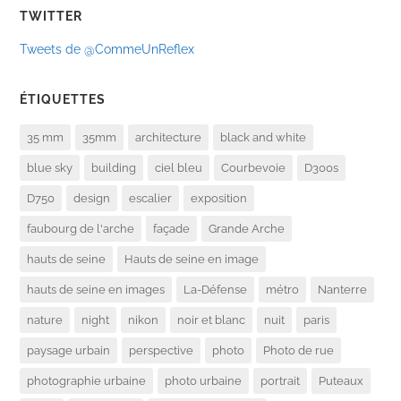
TWITTER
Tweets de @CommeUnReflex
ÉTIQUETTES
35 mm
35mm
architecture
black and white
blue sky
building
ciel bleu
Courbevoie
D300s
D750
design
escalier
exposition
faubourg de l'arche
façade
Grande Arche
hauts de seine
Hauts de seine en image
hauts de seine en images
La-Défense
métro
Nanterre
nature
night
nikon
noir et blanc
nuit
paris
paysage urbain
perspective
photo
Photo de rue
photographie urbaine
photo urbaine
portrait
Puteaux