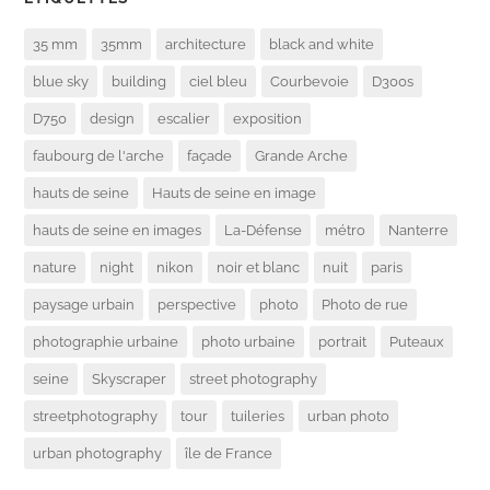
35 mm
35mm
architecture
black and white
blue sky
building
ciel bleu
Courbevoie
D300s
D750
design
escalier
exposition
faubourg de l'arche
façade
Grande Arche
hauts de seine
Hauts de seine en image
hauts de seine en images
La-Défense
métro
Nanterre
nature
night
nikon
noir et blanc
nuit
paris
paysage urbain
perspective
photo
Photo de rue
photographie urbaine
photo urbaine
portrait
Puteaux
seine
Skyscraper
street photography
streetphotography
tour
tuileries
urban photo
urban photography
île de France