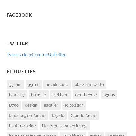
FACEBOOK
TWITTER
Tweets de @CommeUnReflex
ÉTIQUETTES
35 mm
35mm
architecture
black and white
blue sky
building
ciel bleu
Courbevoie
D300s
D750
design
escalier
exposition
faubourg de l'arche
façade
Grande Arche
hauts de seine
Hauts de seine en image