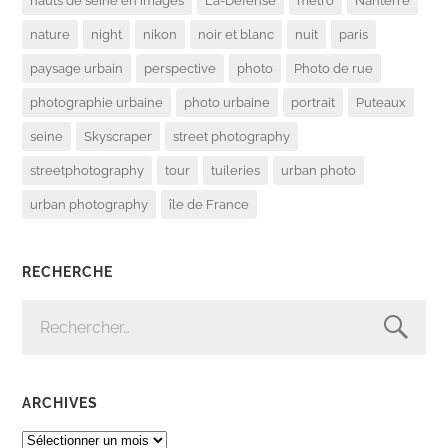
hauts de seine en images
La-Défense
métro
Nanterre
nature
night
nikon
noir et blanc
nuit
paris
paysage urbain
perspective
photo
Photo de rue
photographie urbaine
photo urbaine
portrait
Puteaux
seine
Skyscraper
street photography
streetphotography
tour
tuileries
urban photo
urban photography
île de France
RECHERCHE
RECHERCHER :
ARCHIVES
ARCHIVES